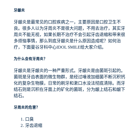
牙龈炎
牙龈炎是最常见的口腔疾病之一，主要原因是口腔卫生不
良。很多人以为牙周炎不是很大问题，不用去治疗，其实牙
周炎不能无视，如果长期不治疗不会引起牙齿退缩和带来很
多烦恼事情，那么到底牙龈炎是什么原因造成呢？如何治
疗，下面曼谷牙科中心IDOL SMILE给大家介绍。
为什么会有牙周炎？
牙龈炎是牙龈炎的一种严重形式。牙龈炎是由菌斑引起的。
菌斑是牙齿表面的微生物群，是经过唾液加细菌不断沉积钙
化的复杂生物膜，日常的刷牙和漱口水没法彻底清除。而牙
结石则是沉积在牙面上的矿化的菌斑，分为龈上结石和龈下
结石。
牙周炎的危害？
口臭
牙齿退缩