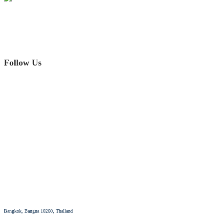
Office hours : Monday to Sunday
10:30 AM - 7:30 PM
Call Us: 02-748-7499, 089-981-2222
www.idolsmiledental.com
Follow Us
© 2021 Idol Smile Dental Clinic
02-748-7499, 089-981-2222
idolsmiledentalclinic@gmail.com
Bangkok, Bangna 10260, Thalland